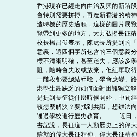
香港現在已經走向由治及興的新階
會特別需要拼搏，再造新香港的精
造時機的歷史過程，這樣的圖片展
覽帶到更多的地方，大力弘揚長征
校長楊昌俊表示，陳處長所提到的
意義，這四個字所包含的三個意義
標不清晰明確，甚至迷失，應該多
阻，隨時會失敗或放棄，但紅軍取
一階段都要總結經驗，學會應變。
港學生最缺乏的如何面對困難獨立
是提到長征從什麼時候開始，中間
該怎麼解決？要找到共識，想辦法
通過學校進行歷史教育。 近日，
書記說，長征這一人類歷史上的偉
鑄就的偉大長征精神。偉大長征精