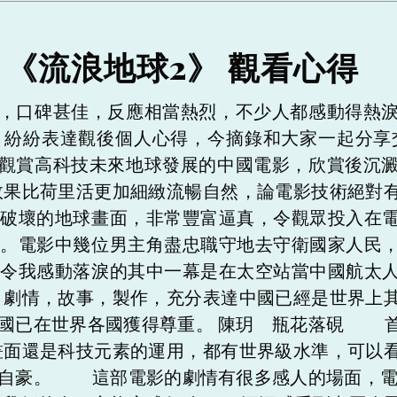
《流浪地球2》 觀看心得
，口碑甚佳，反應相當熱烈，不少人都感動得熱淚
，紛紛表達觀後個人心得，今摘錄和大家一起分享
觀賞高科技未來地球發展的中國電影，欣賞後沉澱
果比荷里活更加細緻流暢自然，論電影技術絕對有
世破壞的地球畫面，非常豐富逼真，令觀眾投入在
歲。電影中幾位男主角盡忠職守地去守衛國家人民
，令我感動落淚的其中一幕是在太空站當中國航太
劇情，故事，製作，充分表達中國已經是世界上其
中國已在世界各國獲得尊重。 陳玥 瓶花落硯 
畫面還是科技元素的運用，都有世界級水準，可以
們自豪。 這部電影的劇情有很多感人的場面，電