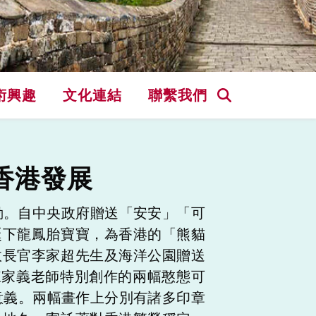
術興趣
文化連結
聯繫我們
香港發展
動。自中央政府贈送「安安」「可
誕下龍鳳胎寶寶，為香港的「熊貓
政長官李家超先生及海洋公園贈送
陳家義老師特別創作的兩幅憨態可
義。兩幅畫作上分別有諸多印章