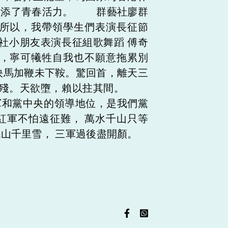
，增添了青春活力。 群藝社廖群
所以，我帶領學生們表演長征節
社小朋友表演長征組歌舞蹈 傅奇
，寧可犧牲自我也不願意拖累別
快馬加鞭未下鞍。驚回首，離天三
鍔未殘。天欲墮，賴以拄其間。
軍和黨中央的領導地位，是我們黨
紅軍不怕遠征難， 萬水千山只等
岷山千里雪， 三軍過後盡開顏。