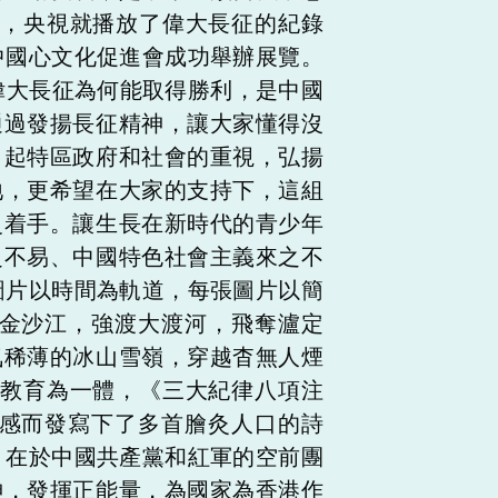
，央視就播放了偉大長征的紀錄
中國心文化促進會成功舉辦展覽。
偉大長征為何能取得勝利，是中國
通過發揚長征精神，讓大家懂得沒
引起特區政府和社會的重視，弘揚
地，更希望在大家的支持下，這組
史着手。讓生長在新時代的青少年
之不易、中國特色社會主義來之不
片以時間為軌道，每張圖片以簡
金沙江，強渡大渡河，飛奪瀘定
氣稀薄的冰山雪嶺，穿越杳無人煙
教育為一體，《三大紀律八項注
感而發寫下了多首膾灸人口的詩
在於中國共產黨和紅軍的空前團
神，發揮正能量，為國家為香港作