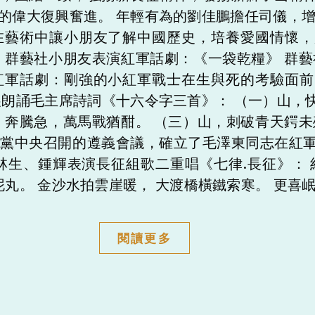
族的偉大復興奮進。 年輕有為的劉佳鵬擔任司儀
在藝術中讓小朋友了解中國歷史，培養愛國情懷，
 群藝社小朋友表演紅軍話劇：《一袋乾糧》 群藝
紅軍話劇：剛強的小紅軍戰士在生與死的考驗面前
展朗誦毛主席詩詞《十六令字三首》： （一）山，
瀾。奔騰急，萬馬戰猶酣。 （三）山，刺破青天
，黨中央召開的遵義會議，確立了毛澤東同志在紅
林生、鍾輝表演長征組歌二重唱《七律.長征》： 
泥丸。 金沙水拍雲崖暖， 大渡橋橫鐵索寒。 更喜
閱讀更多