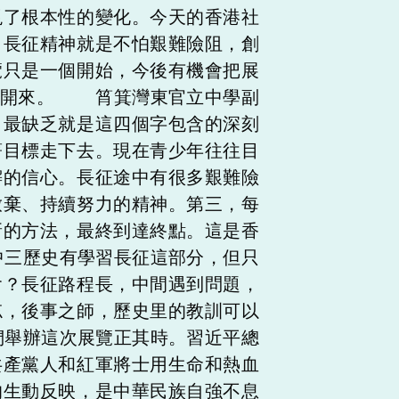
現了根本性的變化。今天的香港社
。長征精神就是不怕艱難險阻，創
覽只是一個開始，今後有機會把展
揚開來。 筲箕灣東官立中學副
，最缺乏就是這四個字包含的深刻
著目標走下去。現在青少年往往目
懈的信心。長征途中有很多艱難險
放棄、持續努力的精神。第三，每
新的方法，最終到達終點。這是香
三歷史有學習長征這部分，但只
會？長征路程長，中間遇到問題，
忘，後事之師，歷史里的教訓可以
舉辦這次展覽正其時。習近平總
共產黨人和紅軍將士用生命和熱血
的生動反映，是中華民族自強不息