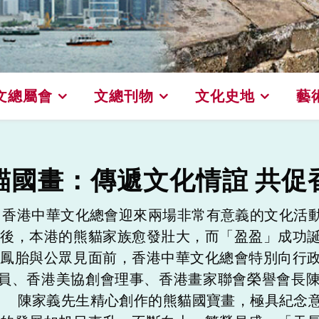
文總屬會
文總刊物
文化史地
藝
貓國畫：傳遞文化情誼 共促
。香港中華文化總會迎來兩場非常有意義的文化活
居後，本港的熊貓家族愈發壯大，而「盈盈」成功
龍鳳胎與公眾見面前，香港中華文化總會特別向行
會員、香港美協創會理事、香港畫家聯會榮譽會長
 陳家義先生精心創作的熊貓國寶畫，極具紀念意