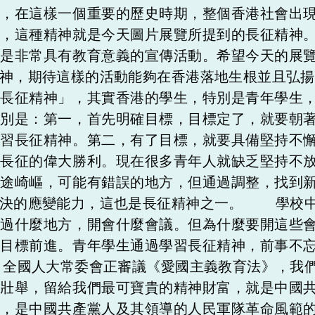
段，在這樣一個重要的歷史時期，整個香港社會出
神，這種精神就是今天圖片展覽所提到的長征精神
覽是非常具有教育意義的宣傳活動。希望今天的展
精神，期待這樣的活動能夠在香港落地生根並且弘
「長征精神」，其實香港的學生，特別是青年學生
分別是：第一，首先明確目標，目標定了，就要朝
學習長征精神。第二，有了目標，就要具備堅持不
得長征的偉大勝利。現在很多青年人就缺乏堅持不
路途崎嶇，可能有錯誤的地方，但通過調整，找到
解決的應變能力，這也是長征精神之一。 學校中
經過什麼地方，開會什麼會議。但為什麼要開這些
向目標前進。青年學生通過學習長征精神，前事不
全國人大常委會正審議《愛國主義教育法》，我們
大壯舉，留給我們最可寶貴的精神財富，就是中國
神，是中國共產黨人及其領導的人民軍隊革命風範