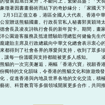
港的發展如旭日東升，不斷向上，繁榮昌盛；「天
」象徵著因書畫藝術而結下的奇妙緣分；「家國天
 2月3日正值立春，港區全國人大代表、香港中
辦公室贈送熊貓國畫。行政長官私人秘書郭黃穎琦
敬德會長及凌友詩執行會長的新年賀卡。期間，畫
海洋公園遊客服務及抵達體驗助理總監何健倫先生
園龐建貽主席及行政總裁向中華文化總會表示衷心
以來都得到了社會各界的厚愛與支持，收到了眾多
示，讓每一份溫暖與支持都能被更多人感知。 凌
與熊貓的一次完美邂逅，兩幅「香港六寶」祝願香
一份獨特的文化韻味，令香港的熊貓文化和旅遊煥
文化，促進香港與內地及世界各地的文化交流，積
化藝術、科普教育等多個領域開展更多合作，共同