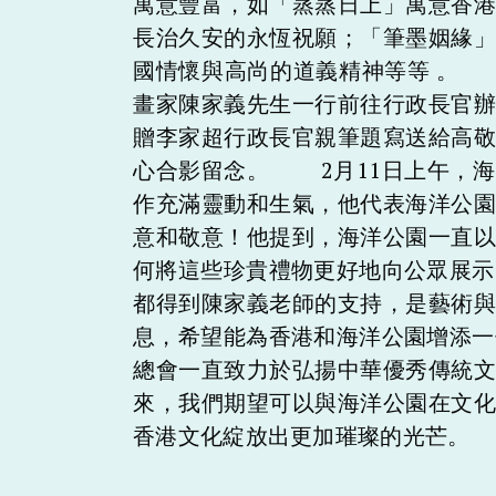
寓意豐富，如「蒸蒸日上」寓意香
長治久安的永恆祝願；「筆墨姻緣
國情懷與高尚的道義精神等等 。
畫家陳家義先生一行前往行政長官
贈李家超行政長官親筆題寫送給高
心合影留念。 2月11日上午，
作充滿靈動和生氣，他代表海洋公
意和敬意！他提到，海洋公園一直
何將這些珍貴禮物更好地向公眾展
都得到陳家義老師的支持，是藝術
息，希望能為香港和海洋公園增添
總會一直致力於弘揚中華優秀傳統
來，我們期望可以與海洋公園在文
香港文化綻放出更加璀璨的光芒。