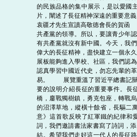
的民族品格的集中展示，是以愛國
片，闡述了長征精神深遠的重要意義
袁疆才先生宣讀高敬德會長的賀函
共產黨的領導。所以，要讓青少年
有共產黨就沒有新中國。今天，我
偉大的長征精神，盡快建立一個永
展板能夠進入學校、社區，我們認
認真學習中國近代史，勿忘先輩的
易。 展覽重溫了習近平總書記關
要的說明介紹長征的重要事件。長
橋，鏖戰獨樹鎮，勇克包座，轉戰
的沼澤草地，縱橫十餘省，長驅二
意》這首歌反映了紅軍鐵的紀律和
詞，我們邀請書法家書寫了詩詞，
結。希望我們走好這一代人的長征