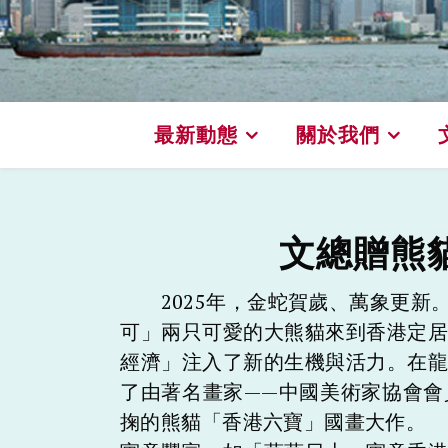
最新動態
關於我們
文總贈熊
2025年，金蛇賀歲、萬象更新
可」兩只可愛的大熊貓來到香港定
經濟」注入了新的生機與活力。在
了由著名畫家——中國美術家協會
掬的熊貓「香港六寶」國畫大作。