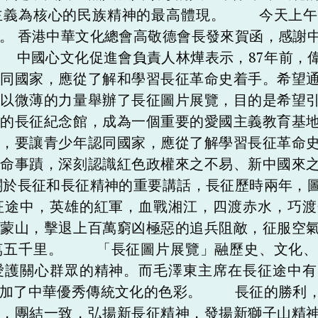
主義為核心的民族精神的最高體現。 今天上午
。 香港中華文化總會高敬德會長發來賀函，感謝
 中國心文化促進會負責人林燁表示，87年前，
認同國家，應從了解和學習長征革命史着手。希望
們以微薄的力量舉辦了長征圖片展覽，目的是希望
久的長征紀念館，成為一個重要的愛國主義教育基
為，要讓青少年認同國家，應從了解學習長征革命
革命事蹟，深刻認識紅色政權來之不易、新中國來
於長征和長征精神的重要講話，長征歷時兩年，圖
征途中，英雄的紅軍，血戰湘江，四渡赤水，巧渡
烏蒙山，擊退上百萬窮凶極惡的追兵阻敵，征服空
萬五千里。 「長征圖片展覽」融歷史、文化、
愛護關心群眾的精神。而毛澤東主席在長征途中有
添加了中華優秀傳統文化的色彩。 長征的勝利，
路，團結一致，弘揚新長征精神，發揚新獅子山精