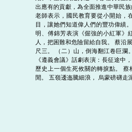
出應有的貢獻，為全面推進中華民
老師表示，國民教育要從小開始，
目，讓她們知道偉人們的豐功偉績。
明、傅錦芳表演《倔強的小紅軍》
人，把困難和危險留給自我。 蔡沿
尺三。 （二）山，倒海翻江卷巨
《遵義會議》話劇表演：長征途中
歷史上一個生死攸關的轉捩點。 蔡
閒。 五嶺逶迤騰細浪， 烏蒙磅礴走