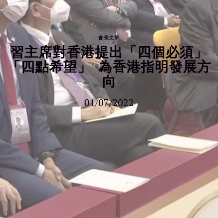
會長文章
習主席對香港提出「四個必須」
「四點希望」 為香港指明發展方
向
01/07/2022