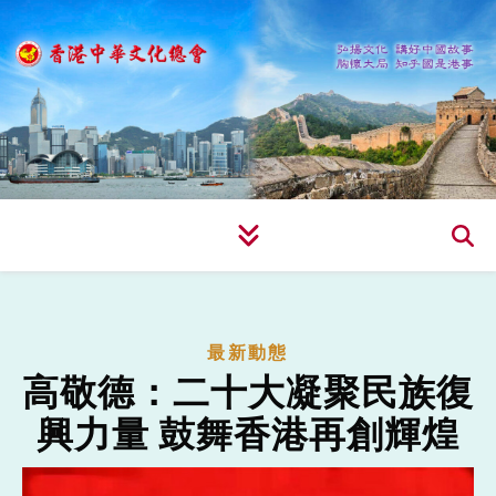
最新動態
高敬德：二十大凝聚民族復
興力量 鼓舞香港再創輝煌