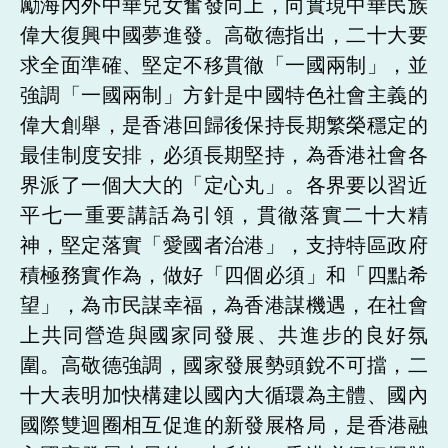
勵海內外中華兒女奮發向上，向實現中華民族
偉大復興中國夢進發。高敬德指出，二十大要
求全面準確、堅定不移貫徹「一國兩制」，並
強調「一國兩制」方針是中國特色社會主義的
偉大創舉，是香港回歸後保持長期繁榮穩定的
最佳制度安排，必須長期堅持，為香港社會各
界派了一個大大的「定心丸」。各界要以習近
平七一重要講話為引領，貫徹落實二十大精
神，堅定落實「愛國者治港」，支持特區政府
積極務實作為，做好「四個必須」和「四點希
望」，為市民謀幸福，為香港謀機遇，在社會
上共同營造與國家同發展、共進步的良好氛
圍。高敬德強調，國家發展勢頭銳不可擋，二
十大表明加快構建以國內大循環為主體、國內
國際雙迴圈相互促進的新發展格局，是香港融