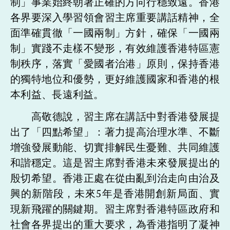
制」事業始終朝著正確的方向行穩致遠。香港
各界要深入學習領會習主席重要講話精神，全
面準確貫徹「一國兩制」方針，確保「一國兩
制」實踐不走樣不變形，有效維護香港特區憲
制秩序，落實「愛國者治港」原則，保持香港
的獨特地位和優勢，更好維護國家和香港的根
本利益、長遠利益。
高敬德說，習主席在講話中對香港發展提
出了「四點希望」：著力提高治理水準、不斷
增強發展動能、切實排解民生憂難、共同維護
和諧穩定。這是習主席對香港未來發展提出的
殷切希望。香港正處在從由亂到治走向由治及
興的新階段，未來5年是香港開創新局面、實
現新飛躍的關鍵期。習主席對香港特區政府和
社會各界提出的重大要求，為香港指明了凝神