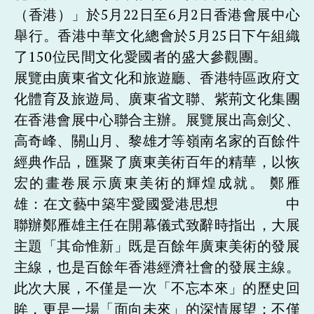
（香港）」於5月22日至6月2日香港會展中心
舉行。香港中華文化總會於5月25日下午組織
了150位民間文化愛國者的盛大參觀團。
展覽由廣東省文化和旅遊廳、香港特區政府文
化體育及旅遊局、廣東省文聯、紫荊文化集團
在香港會展中心聯合主辦。展覽展出高劍父、
高奇峰、關山月、黎雄才等嶺南名家的百餘件
經典作品，匯聚了廣東美術百年的精華，以恢
宏的畫卷展示廣東美術的輝煌成就。 鄭雁
雄：在文藝中築牢愛國愛港思想 中
聯辦鄭雁雄主任在開幕儀式致辭時指出，大展
主題「其命惟新」既是百餘年廣東美術的發展
主線，也是百餘年香港經濟社會的發展主線。
此次大展，不僅是一次「不忘本來」的歷史回
眸，更是一場「面向未來」的深情展望；不僅