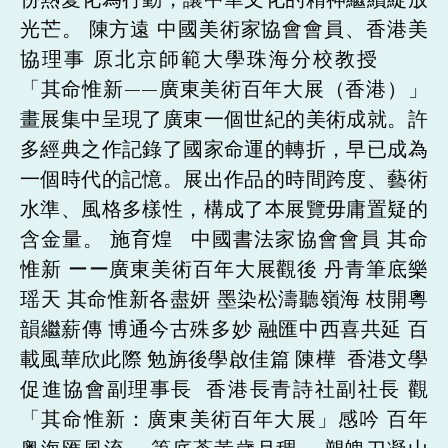
光芒。 陳方遠 中國美術家協會會員、香港美
協理事 原北京師範大學珠海分校教授
「其命惟新——廣東美術百年大展（香港）」
畫展集中呈現了廣東一個世紀的美術成就。許
多經典之作記錄了國家命運的轉折，早已成為
一個時代的記憶。展出作品的時間跨度、藝術
水準、風格多樣性，構成了本展覽毋庸置疑的
含金量。 施育煌 中國書法家協會會員 其命
惟新 ーー廣東美術百年大展觀後 丹青筆底樂
瑶天 其命惟新各盡妍 墨染松濤聽嶺海 枝開粵
韻繼薪傳 博通今古殊多妙 融匯中西喜共延 百
載風華欣此際 勉旃後學啟佳篇 陳樺 香港文學
促進協會副理事長 香港長青詩社副社長 觀
「其命惟新：廣東美術百年大展」感吟 百年