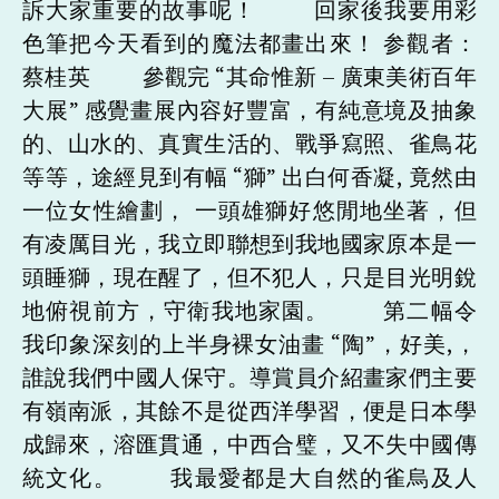
訴大家重要的故事呢！ 回家後我要用彩
色筆把今天看到的魔法都畫出來！ 参觀者：
蔡桂英 參觀完 “其命惟新 – 廣東美術百年
大展” 感覺畫展內容好豐富，有純意境及抽象
的、山水的、真實生活的、戰爭寫照、雀鳥花
等等，途經見到有幅 “獅” 出白何香凝, 竟然由
一位女性繪劃， 一頭雄獅好悠閒地坐著，但
有凌厲目光，我立即聯想到我地國家原本是一
頭睡獅，現在醒了，但不犯人，只是目光明銳
地俯視前方，守衛我地家園。 第二幅令
我印象深刻的上半身裸女油畫 “陶”，好美,，
誰說我們中國人保守。導賞員介紹畫家們主要
有嶺南派，其餘不是從西洋學習，便是日本學
成歸來，溶匯貫通，中西合璧，又不失中國傳
統文化。 我最愛都是大自然的雀烏及人