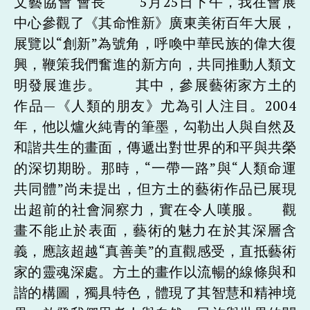
文藝協會 會長 5月25日下午，我在會展
中心參觀了《其命惟新》廣東美術百年大展，
展覽以“創新”為號角，呼喚中華民族的偉大復
興，鞭策我們奮進的新方向，共同推動人類文
明發展進步。 其中，參展藝術家方土的
作品—《人類的朋友》尤為引人注目。2004
年，他以爐火純青的筆墨，勾勒出人與自然及
和諧共生的畫面，傳遞出對世界的和平與共榮
的深切期盼。那時，“一帶一路”與“人類命運
共同體”尚未提出，但方土的藝術作品已展現
出超前的社會洞察力，實在令人嘆服。 觀
畫不能止於表面，藝術的魅力在於其深層含
義，應該超越“真善美”的直觀感受，直抵藝術
家的靈魂深處。方土的畫作以流暢的線條與和
諧的構圖，獨具特色，體現了其智慧和精神境