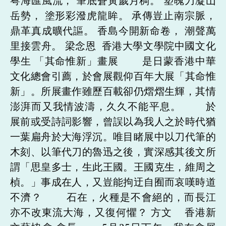
粤海匯風流， 筆底蒼黃歲月稠。 塑魄刀凝山
岳勢， 塗形彩潑虎龍眸。 承傳豈止南宗脈，
鼎革真成曠代謳。 香島今開新命卷， 潮聲萬
里接雲舟。 梁念恩 香港大學文學院中國文化
學生 「其命惟新」畫展 是日蒙香港中華
文化總會引薦，於會展觀仰百年大展「其命惟
新」。所展畫作雖歷百載卻仍熠熠生輝，其情
澎湃而又我情波濤，久久不能平息。 於
展前或受詩詞影響，曾誤以為我人之於時代猶
一葉扁舟於大海浮沉。唯目睹展中以刀代筆的
木刻、以筆代刀的魯迅之後，實深感其後文所
謂「思皇多士，生此王國。王國克生，維周之
楨。」事成在人，又豈能拘迂自囿而哀嘆時道
不濟？ 石在，火種是不會絕的，而長江
亦不改東流大海，又復何懼？ 方文 香港新