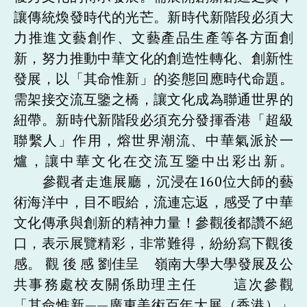
讓傳統煥發時代的光芒。新時代新階段必須大
力推進文藝創作、文藝產品生產等各方面創
新，努力推動中華文化的創造性轉化、創新性
發展，以「其命惟新」的姿態回應時代命題。
需架接交流互鑒之橋，讓文化成為聯通世界的
紐帶。新時代新階段必須充分發揮香港「超級
聯繫人」作用，熔世界潮流、中華氣派於一
爐，讓中華文化在交流互鑒中出彩出新。
參觀者走進展廳，沉浸在160位大師的藝
術海洋中，目不暇給，流連忘返，感受了中華
文化傳承與創新的精神力量！參觀後都讚不絕
口，表示展覽精彩，非常難得，紛紛寫下觀後
感。 觀 後 感 劉佳呈 嶺南大學大學發展及公
共事務處校友關係助理主任 這次參觀
「其命惟新——廣東美術百年大展（香港）」