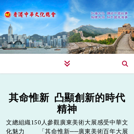
其命惟新 凸顯創新的時代
精神
文總組織150人參觀廣東美術大展感受中華文
化魅力 「其命惟新──廣東美術百年大展