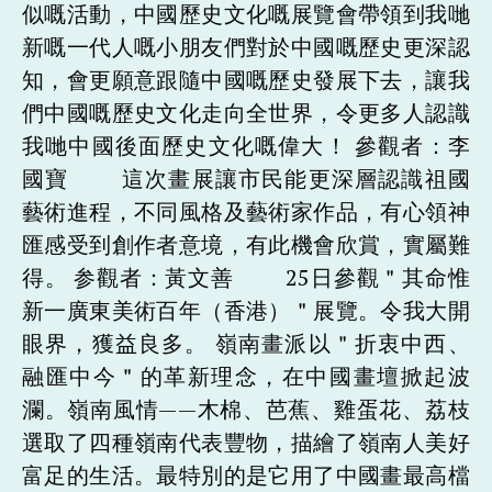
似嘅活動，中國歷史文化嘅展覽會帶領到我哋
新嘅一代人嘅小朋友們對於中國嘅歷史更深認
知，會更願意跟隨中國嘅歷史發展下去，讓我
們中國嘅歷史文化走向全世界，令更多人認識
我哋中國後面歷史文化嘅偉大！ 參觀者：李
國寶 這次畫展讓市民能更深層認識祖國
藝術進程，不同風格及藝術家作品，有心領神
匯感受到創作者意境，有此機會欣賞，實屬難
得。 参觀者：黃文善 25日參觀＂其命惟
新一廣東美術百年（香港）＂展覽。令我大開
眼界，獲益良多。 嶺南畫派以＂折衷中西、
融匯中今＂的革新理念，在中國畫壇掀起波
瀾。嶺南風情——木棉、芭蕉、雞蛋花、荔枝
選取了四種嶺南代表豐物，描繪了嶺南人美好
富足的生活。最特別的是它用了中國畫最高檔