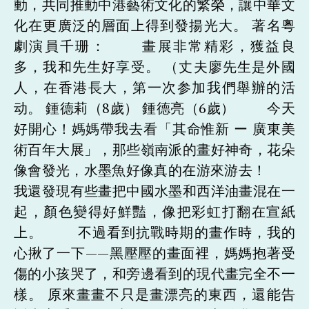
動，共同推動中港藝術文化的繁榮，讓中華文
化在更廣泛的層面上得到發揚光大。 著名粵
劇演員千珊： 畫展非常精彩，獲益良
多，我和先生好享受。 （丈夫廖先生是外國
人，在香港長大，第一次参加我們舉辦的活
动。 鍾德莉（8歲） 鍾德亮（6歲） 今天
好開心！媽媽帶我去看「其命惟新 ー 廣東美
術百年大展」，那些嶺南派的畫好神奇，花朵
像會發光，水墨魚好像真的在游來游去！
我還發現有些畫把中國水墨和西洋油畫混在一
起，顏色變得好鮮豔，像把彩虹打翻在宣紙
上。 不過看到抗戰時期的畫作時，我的
心揪了一下——黑壓壓的畫面裡，媽媽抱著受
傷的小孩哭了，和旁邊看到的現代畫完全不一
樣。 原來畫畫不只是畫漂亮的東西，還能告