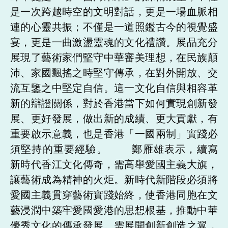
是一次跨越時空的文明對話，更是一場血脈相
連的心靈共振；不僅是一道照鑑古今的視覺盛
宴，更是一曲激盪靈魂的文化禮讚。展品充分
展現了藝術家們堅守中華審美理想，在民族顛
沛、家國飄搖之時堅守傳承，在對外開放、交
流互鑒之中堅定自信。這一文化自信與相容革
新的辯證關係，對於香港當下如何實現創新發
展、更好發展，做出新的成績、更大貢獻，有
重要啟示意義，也是香港「一國兩制」實踐必
須堅持的重要經驗。 鄭雁雄表示，續寫
新時代香江文化傳奇，需高舉愛國主義大旗，
讓藝術成為精神的火炬。新時代新階段必須將
愛國主義貫穿藝術實踐始終，使香港同胞在文
藝浸潤中築牢愛國愛港的思想根基，推動中華
優秀文化的傳承發展。需展開創新創造之翼，