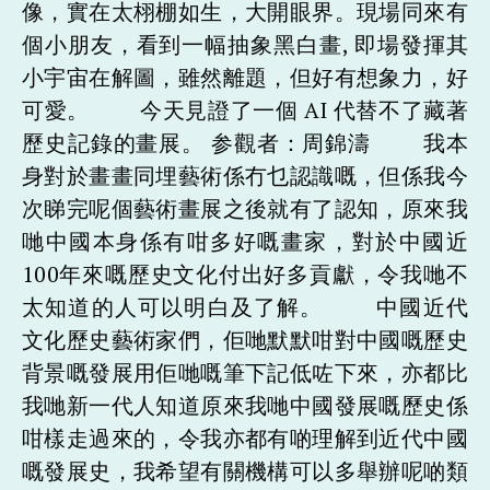
像，實在太栩棚如生，大開眼界。現場同來有
個小朋友，看到一幅抽象黑白畫, 即場發揮其
小宇宙在解圖，雖然離題，但好有想象力，好
可愛。 今天見證了一個 AI 代替不了藏著
歷史記錄的畫展。 参觀者：周錦濤 我本
身對於畫畫同埋藝術係冇乜認識嘅，但係我今
次睇完呢個藝術畫展之後就有了認知，原來我
哋中國本身係有咁多好嘅畫家，對於中國近
100年來嘅歷史文化付出好多貢獻，令我哋不
太知道的人可以明白及了解。 中國近代
文化歷史藝術家們，佢哋默默咁對中國嘅歷史
背景嘅發展用佢哋嘅筆下記低咗下來，亦都比
我哋新一代人知道原來我哋中國發展嘅歷史係
咁樣走過來的，令我亦都有啲理解到近代中國
嘅發展史，我希望有關機構可以多舉辦呢啲類