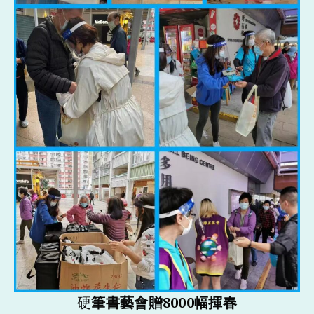
硬
筆書藝會贈8000幅揮春