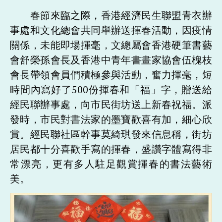
春節來臨之際，香港經濟民生聯盟青衣辦
事處和文化總會共同舉辦送揮春活動，因疫情
關係，未能即場揮毫，文總屬會香港硬筆書藝
會舒榮孫會長及香港中青年書畫家協會伍槐枝
會長帶領會員們積極參與活動，奮力揮毫，短
時間內寫好了500份揮春和「福」字，贈送給
經民聯辦事處，向市民街坊送上新春祝福。派
發時，市民對書法家的墨寶歡喜有加，細心欣
賞。經民聯社區幹事莫綺琪發來信息稱，街坊
居民都十分喜歡手寫的揮春，盛讚字體寫得非
常漂亮，更有多人駐足觀賞揮春的書法藝術
美。