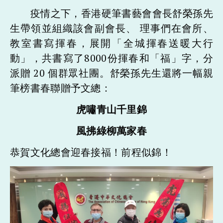
疫情之下，香港硬筆書藝會會長舒榮孫先
生帶領並組織該會副會長、 理事們在會所、
教室書寫揮春，展開「全城揮春送暖大行
動」，共書寫了8000份揮春和「福」字，分
派贈 20 個群眾社團。舒榮孫先生還將一幅親
筆榜書春聯贈予文總：
虎嘯青山千里錦
風拂綠柳萬家春
恭賀文化總會迎春接福！前程似錦！