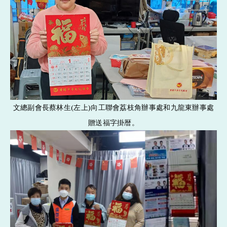
文總副會長蔡林生(左上)向工聯會荔枝角辦事處和九龍東辦事處
贈送福字掛暦。