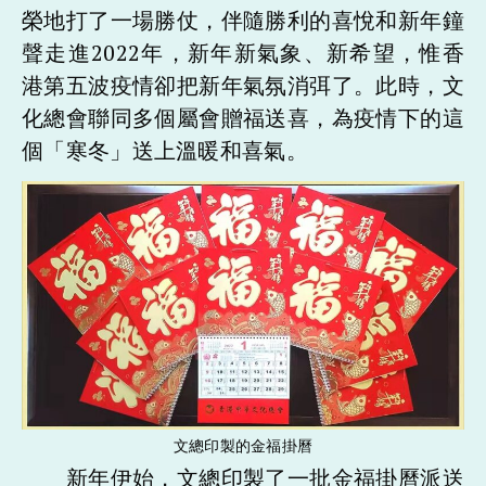
榮地打了一場勝仗，伴隨勝利的喜悅和新年鐘
聲走進2022年，新年新氣象、新希望，惟香
港第五波疫情卻把新年氣氛消弭了。此時，文
化總會聯同多個屬會贈福送喜，為疫情下的這
個「寒冬」送上溫暖和喜氣。
文總印製的金福掛曆
新年伊始，文總印製了一批金福掛曆派送