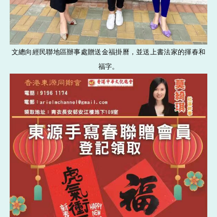
文總向經民聯地區辦事處贈送金福掛曆，並送上書法家的揮春和
福字。