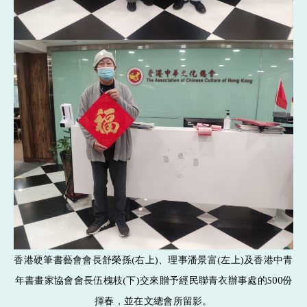
香港硬筆書藝會會長舒榮孫(右上)、理事潘景富(左上)及香港中青
年書畫家協會會長伍槐枝(下)交來贈予經民聯青衣辦事處的500份
揮春，並在文總會所留影。