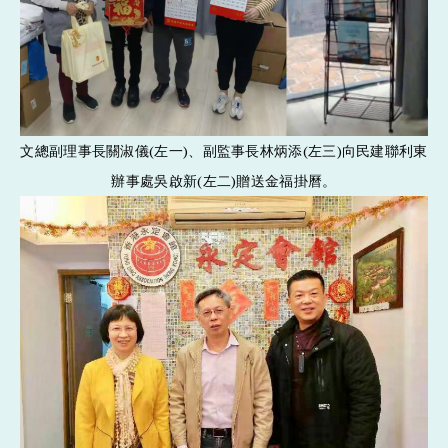
文總副理事長關淑儀(左一)、副監事長林炳添(左三)向民建聯利東
辦事處吳啟新(左二)贈送金福掛曆。