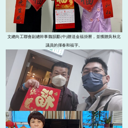
文總向工聯會副總幹事魏韻酈(中)贈送金福掛曆，並獲贈吳秋北
議員的揮春和福字。