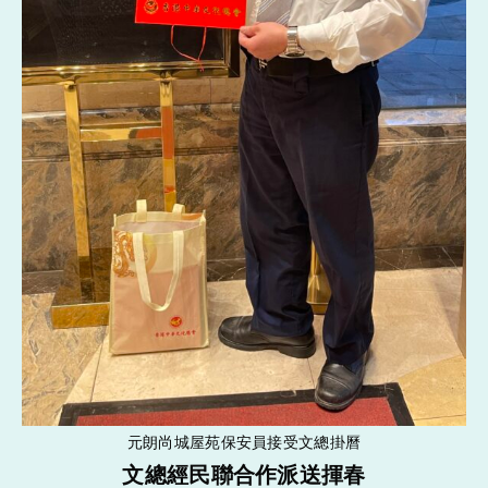
元朗尚城屋苑保安員接受文總掛曆
文總經民聯合作派送揮春