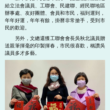
給立法會議員、工聯會、民建聯、經民聯地區
辦事處、友好團體、會員和市民，福到運到，
年年好運，年年有餘，掛曆非常搶手，受到市
民的歡迎。
另外，文總還獲工聯會會長吳秋北議員贈
送親筆揮毫的印製揮春，市民很喜歡，稱讚吳
議員多才多藝。